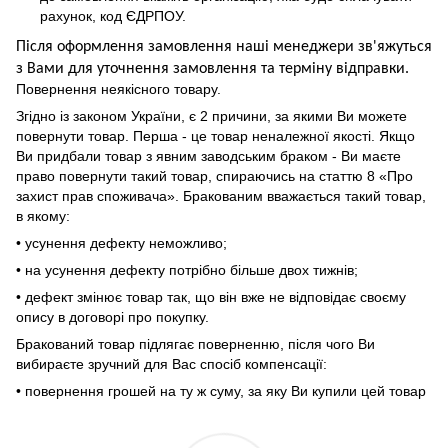
рахунок, код ЄДРПОУ.
Після оформлення замовлення наші менеджери зв'яжуться
з Вами для уточнення замовлення та термін
у
відправ
ки.
Повернення неякісного товару.
Згідно із законом України, є 2 причини, за якими Ви можете
повернути товар. Перша - це товар неналежної якості. Якщо
Ви придбали товар з явним заводським браком - Ви маєте
право повернути такий товар, спираючись на статтю 8 «Про
захист прав споживача». Бракованим вважається такий товар,
в якому:
• усунення дефекту неможливо;
• на усунення дефекту потрібно більше двох тижнів;
• дефект змінює товар так, що він вже не відповідає своєму
опису в договорі про покупку.
Бракований товар підлягає поверненню, після чого Ви
вибираєте зручний для Вас спосіб компенсації:
• повернення грошей на ту ж суму, за яку Ви купили цей товар