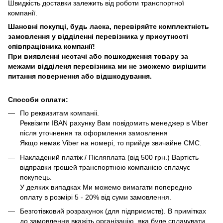
Швидкість доставки залежить від роботи транспортної
компанії.
Шановні покупці, будь ласка, перевіряйте комплектність
замовлення у відділенні перевізника у присутності
співпрацівника компанії!
При виявленні нестачі або пошкодження товару за
межами відділеня перевізника ми не зможемо вирішити
питання повернення або відшкодування.
Способи оплати:
По реквизитам компаніі.
Реквізити IBAN рахунку Вам повідомить менеджер в Viber
після уточнення та оформлення замовлення
Якщо немає Viber на номері, то прийде звичайне СМС.
Накладений платіж / Післяплата (від 500 грн.) Вартість
відправки грошей транспортною компанією сплачує
покупець.
У деяких випадках Ми можемо вимагати попередню
оплату в розмірі 5 - 20% від суми замовлення.
Безготівковий розрахунок (для підприємств). В примітках
до замовлення вкажіть організацію, яка буде сплачувати