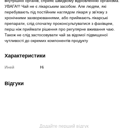
внутрішніх органів, сприяє швидкому відновленню організма.
УВАГА!!! Чай не є лікарським засобом. Але людям, які
перебувають під постійним наглядом лікаря у зв'язку з
хронічними захворюваннями, або приймають лікарські
препарати, слід спочатку проконсультуватися з фахівцем,
перш ніж приймати рішення про регулярне вживання чаю.
Також не слід застосовувати чай за відомої підвищеної
чутливості до окремих компонентів продукту
Характеристики
Иней
Ні
Відгуки
Додайте перший відгук