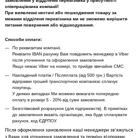
замовлення у відділенні перевізника у присутності
співпрацівника компанії!
При виявленні нестачі або пошкодження товару за
межами відділеня перевізника ми не зможемо вирішити
питання повернення або відшкодування.
Способи оплати:
По реквизитам компаніі.
Реквізити IBAN рахунку Вам повідомить менеджер в Viber
після уточнення та оформлення замовлення
Якщо немає Viber на номері, то прийде звичайне СМС.
Накладений платіж / Післяплата (від 500 грн.) Вартість
відправки грошей транспортною компанією сплачує
покупець.
У деяких випадках Ми можемо вимагати попередню
оплату в розмірі 5 - 20% від суми замовлення.
Безготівковий розрахунок (для підприємств). В примітках
до замовлення вкажіть організацію, яка буде сплачувати
рахунок, код ЄДРПОУ.
Після оформлення замовлення наші менеджери зв'яжуться
з Вами для уточнення замовлення та термін
у
відправ
ки.