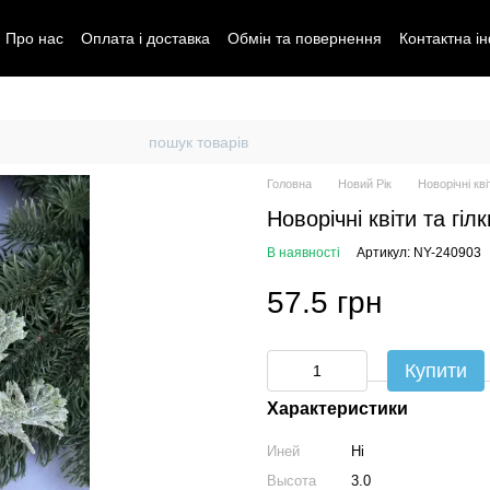
Про нас
Оплата і доставка
Обмін та повернення
Контактна і
Головна
Новий Рік
Новорічні кві
Новорічні квіти та гіл
В наявності
Артикул: NY-240903
57.5 грн
Купити
Характеристики
Иней
Ні
Высота
3.0