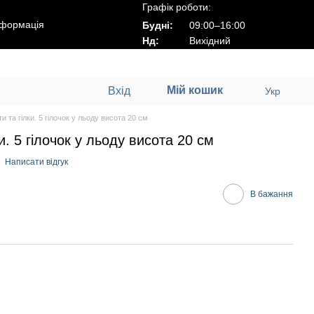
Графік роботи:
нформація
Будні:
09:00–16:00
Нд:
Вихідний
Мій кошик
Вхід
Укр
ти та гілки. 5 гілочок у льоду висота 20 см
ки. 5 гілочок у льоду висота 20 см
Написати відгук
В бажання