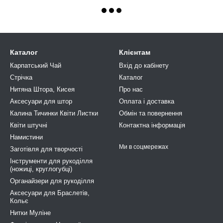
Каталог
Клієнтам
Карпатський Чай
Вхід до кабінету
Стрічка
Каталог
Нитяна Штора, Кисея
Про нас
Аксесуари для штор
Оплата і доставка
Калина Тичинки Квіти Листки
Обмін та повернення
Квіти штучні
Контактна інформація
Намистини
Ми в соцмережах
Заготівля для творчості
Інструменти для рукоділля
(ножиці, круглогубці)
Органайзери для рукоділля
Аксесуари для Браслетів,
Кольє
Нитки Муліне