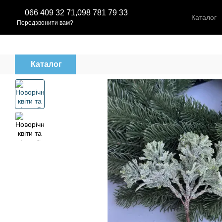
Перейти до основного контенту
066 409 32 71,
098 781 79 33
Каталог
Передзвонити вам?
Каталог