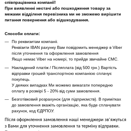
співпрацівника компанії!
При виявленні нестачі або пошкодження товару за
межами відділеня перевізника ми не зможемо вирішити
питання повернення або відшкодування.
Способи оплати:
По реквизитам компаніі.
Реквізити IBAN рахунку Вам повідомить менеджер в Viber
після уточнення та оформлення замовлення
Якщо немає Viber на номері, то прийде звичайне СМС.
Накладений платіж / Післяплата (від 500 грн.) Вартість
відправки грошей транспортною компанією сплачує
покупець.
У деяких випадках Ми можемо вимагати попередню
оплату в розмірі 5 - 20% від суми замовлення.
Безготівковий розрахунок (для підприємств). В примітках
до замовлення вкажіть організацію, яка буде сплачувати
рахунок, код ЄДРПОУ.
Після оформлення замовлення наші менеджери зв'яжуться
з Вами для уточнення замовлення та термін
у
відправ
ки.