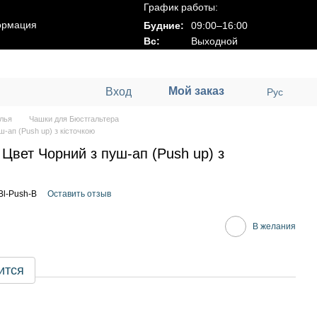
График работы:
ормация
Будние:
09:00–16:00
Вс:
Выходной
Мой заказ
Вход
Рус
лья
Чашки для Бюстгальтера
-ап (Push up) з кісточкою
Цвет Чорний з пуш-ап (Push up) з
Bl-Push-B
Оставить отзыв
В желания
ится