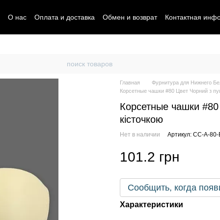
О нас
Оплата и доставка
Обмен и возврат
Контактная инф
Главная
Фурнитура для Нижнего Бе
Корсетные чашки #80 Цвет Чорний з пуш
Корсетные чашки #80 
кісточкою
Нет в наличии
Артикул: CC-A-80-
101.2 грн
Сообщить, когда появ
Характеристики