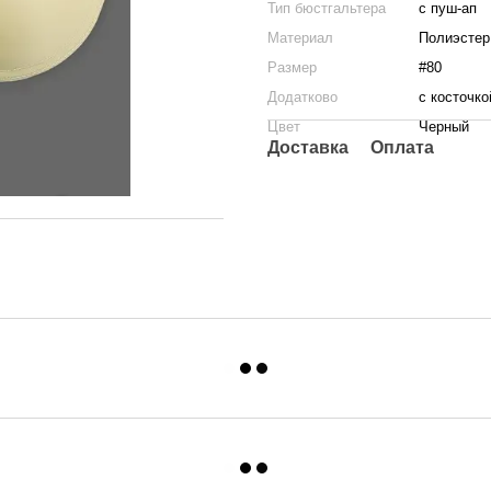
Тип бюстгальтера
с пуш-ап
Материал
Полиэстер
Размер
#80
Додатково
с косточко
Цвет
Черный
Доставка
Оплата