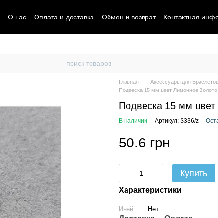
О нас
Оплата и доставка
Обмен и возврат
Контактная инф
Главная
Аксессуары для Браслетов
Подвеска 15 мм цвет Лимонное Золото
Подвеска 15 мм цвет
В наличии
Артикул: S336/z
Ост
50.6 грн
Купить
Характеристики
Иней
Нет