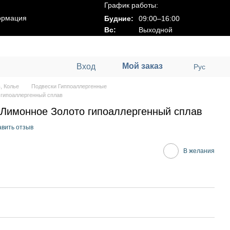
График работы:
ормация
Будние:
09:00–16:00
Вс:
Выходной
Мой заказ
Вход
Рус
, Колье
Подвески Гиппоаллергенные
 гипоаллергенный сплав
 Лимонное Золото гипоаллергенный сплав
авить отзыв
В желания