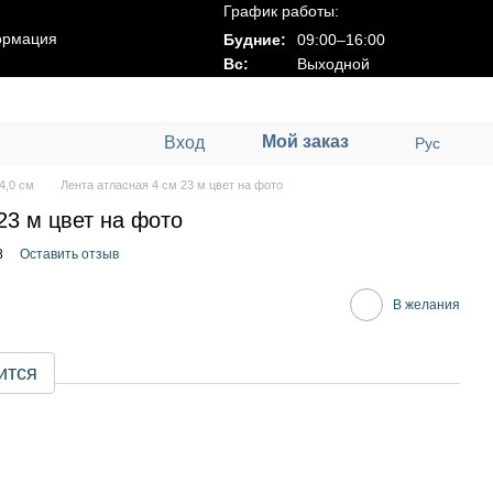
График работы:
ормация
Будние:
09:00–16:00
Вс:
Выходной
Мой заказ
Вход
Рус
4,0 см
Лента атласная 4 см 23 м цвет на фото
23 м цвет на фото
8
Оставить отзыв
В желания
ится