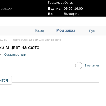
График работы:
ормация
Будние:
09:00–16:00
Вс:
Выходной
Мой заказ
Вход
Рус
5,0 см
Лента атласная 5 см 23 м цвет на фото
23 м цвет на фото
9
Оставить отзыв
В желания
ится