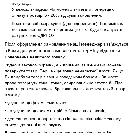
покупець.
У деяких випадках Ми можемо вимагати попередню
оплату в розмірі 5 - 20% від суми замовлення.
Безготівковий розрахунок (для підприємств). В примітках
до замовлення вкажіть організацію, яка буде сплачувати
рахунок, код ЄДРПОУ.
Після оформлення замовлення наші менеджери зв'яжуться
з Вами для уточнення замовлення та термін
у
відправ
ки.
Повернення неякісного товару.
Згідно із законом України, є 2 причини, за якими Ви можете
повернути товар. Перша - це товар неналежної якості. Якщо
Ви придбали товар з явним заводським браком - Ви маєте
право повернути такий товар, спираючись на статтю 8 «Про
захист прав споживача». Бракованим вважається такий товар,
в якому:
• усунення дефекту неможливо;
• на усунення дефекту потрібно більше двох тижнів;
• дефект змінює товар так, що він вже не відповідає своєму
опису в договорі про покупку.
Бракований товар підлягає поверненню, після чого Ви