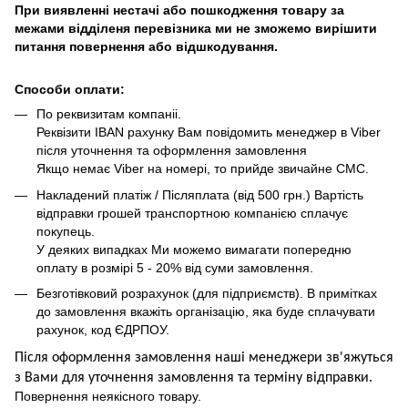
При виявленні нестачі або пошкодження товару за
межами відділеня перевізника ми не зможемо вирішити
питання повернення або відшкодування.
Способи оплати:
По реквизитам компаніі.
Реквізити IBAN рахунку Вам повідомить менеджер в Viber
після уточнення та оформлення замовлення
Якщо немає Viber на номері, то прийде звичайне СМС.
Накладений платіж / Післяплата (від 500 грн.) Вартість
відправки грошей транспортною компанією сплачує
покупець.
У деяких випадках Ми можемо вимагати попередню
оплату в розмірі 5 - 20% від суми замовлення.
Безготівковий розрахунок (для підприємств). В примітках
до замовлення вкажіть організацію, яка буде сплачувати
рахунок, код ЄДРПОУ.
Після оформлення замовлення наші менеджери зв'яжуться
з Вами для уточнення замовлення та термін
у
відправ
ки.
Повернення неякісного товару.