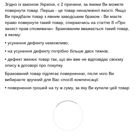
Згідно із законом України, є 2 причини, за якими Ви можете
повернути товар. Перша - це товар неналежної якості. Якщо
Ви придбали товар з явним заводським браком - Ви маєте
право повернути такий товар, спираючись на статтю 8 «Про
захист прав споживача». Бракованим вважається такий товар,
в якому:
• усунення дефекту неможливо;
• на усунення дефекту потрібно більше двох тижнів;
• дефект змінює товар так, що він вже не відповідає своєму
опису в договорі про покупку.
Бракований товар підлягає поверненню, після чого Ви
вибираєте зручний для Вас спосіб компенсації:
• повернення грошей на ту ж суму, за яку Ви купили цей товар