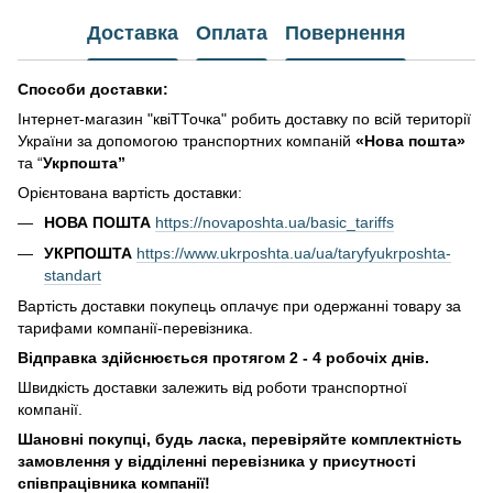
Доставка
Оплата
Повернення
Способи доставки:
Інтернет-магазин "квіТТочка" робить доставку по всій території
України за допомогою транспортних компаній
«Нова пошта»
та “
Укрпошта”
Орієнтована вартість доставки:
НОВА ПОШТА
https://novaposhta.ua/basic_tariffs
УКРПОШТА
https://www.ukrposhta.ua/ua/taryfyukrposhta-
standart
Вартість доставки покупець оплачує при одержанні товару за
тарифами компанії-перевізника.
Відправка здійснюється протягом 2 - 4 робочіх днів.
Швидкість доставки залежить від роботи транспортної
компанії.
Шановні покупці, будь ласка, перевіряйте комплектність
замовлення у відділенні перевізника у присутності
співпрацівника компанії!