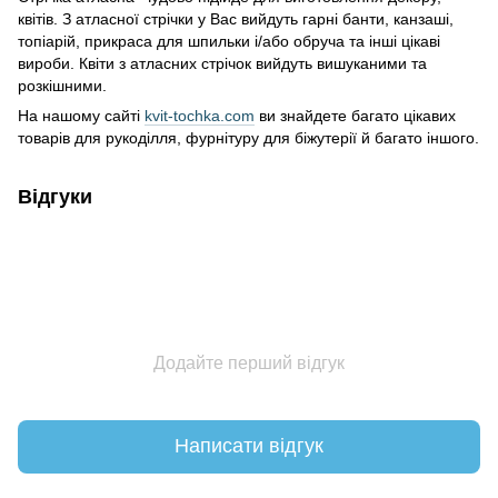
квітів. З атласної стрічки у Вас вийдуть гарні банти, канзаші,
топіарій, прикраса для шпильки і/або обруча та інші цікаві
вироби. Квіти з атласних стрічок вийдуть вишуканими та
розкішними.
На нашому сайті
kvit-tochka.com
ви знайдете багато цікавих
товарів для рукоділля, фурнітуру для біжутерії й багато іншого.
Відгуки
Додайте перший відгук
Написати відгук