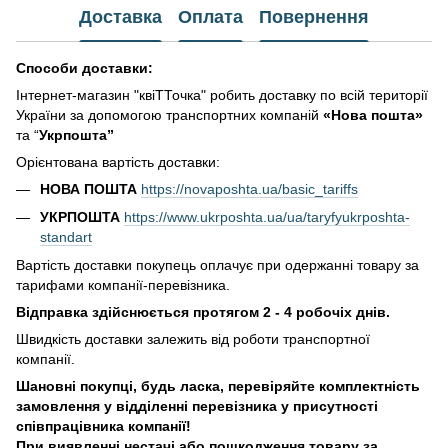
Доставка
Оплата
Повернення
Способи доставки:
Інтернет-магазин "квіТТочка" робить доставку по всій території
України за допомогою транспортних компаній
«Нова пошта»
та “
Укрпошта”
Орієнтована вартість доставки:
НОВА ПОШТА
https://novaposhta.ua/basic_tariffs
УКРПОШТА
https://www.ukrposhta.ua/ua/taryfyukrposhta-
standart
Вартість доставки покупець оплачує при одержанні товару за
тарифами компанії-перевізника.
Відправка здійснюється протягом 2 - 4 робочіх днів.
Швидкість доставки залежить від роботи транспортної
компанії.
Шановні покупці, будь ласка, перевіряйте комплектність
замовлення у відділенні перевізника у присутності
співпрацівника компанії!
При виявленні нестачі або пошкодження товару за