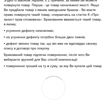
Згідно із законом України, є 2 причини, за якими Ви можете
повернути товар. Перша - це товар неналежної якості. Якщо
Ви придбали товар з явним заводським браком - Ви маєте
право повернути такий товар, спираючись на статтю 8 «Про
захист прав споживача». Бракованим вважається такий товар,
в якому:
• усунення дефекту неможливо;
• на усунення дефекту потрібно більше двох тижнів;
• дефект змінює товар так, що він вже не відповідає своєму
опису в договорі про покупку.
Бракований товар підлягає поверненню, після чого Ви
вибираєте зручний для Вас спосіб компенсації:
• повернення грошей на ту ж суму, за яку Ви купили цей товар