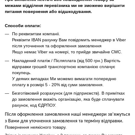
межами відділеня перевізника ми не зможемо вирішити
питання повернення або відшкодування.
Способи оплати:
По реквизитам компаніі.
Реквізити IBAN рахунку Вам повідомить менеджер в Viber
після уточнення та оформлення замовлення
Якщо немає Viber на номері, то прийде звичайне СМС.
Накладений платіж / Післяплата (від 500 грн.) Вартість
відправки грошей транспортною компанією сплачує
покупець.
У деяких випадках Ми можемо вимагати попередню
оплату в розмірі 5 - 20% від суми замовлення.
Безготівковий розрахунок (для підприємств). В примітках
до замовлення вкажіть організацію, яка буде сплачувати
рахунок, код ЄДРПОУ.
Після оформлення замовлення наші менеджери зв'яжуться
з Вами для уточнення замовлення та термін
у
відправ
ки.
Повернення неякісного товару.