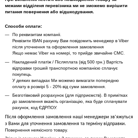
межами відділеня перевізника ми не зможемо вирішити
питання повернення або відшкодування.
Способи оплати:
По реквизитам компаніі.
Реквізити IBAN рахунку Вам повідомить менеджер в Viber
після уточнення та оформлення замовлення
Якщо немає Viber на номері, то прийде звичайне СМС.
Накладений платіж / Післяплата (від 500 грн.) Вартість
відправки грошей транспортною компанією сплачує
покупець.
У деяких випадках Ми можемо вимагати попередню
оплату в розмірі 5 - 20% від суми замовлення.
Безготівковий розрахунок (для підприємств). В примітках
до замовлення вкажіть організацію, яка буде сплачувати
рахунок, код ЄДРПОУ.
Після оформлення замовлення наші менеджери зв'яжуться
з Вами для уточнення замовлення та термін
у
відправ
ки.
Повернення неякісного товару.