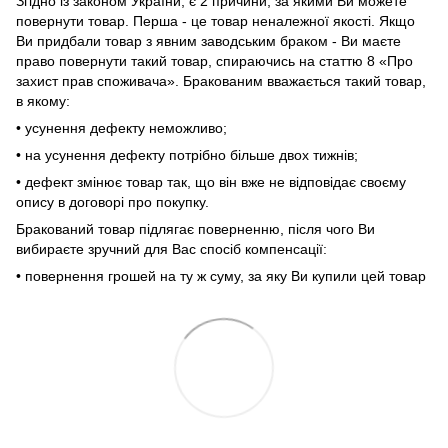
Згідно із законом України, є 2 причини, за якими Ви можете
повернути товар. Перша - це товар неналежної якості. Якщо
Ви придбали товар з явним заводським браком - Ви маєте
право повернути такий товар, спираючись на статтю 8 «Про
захист прав споживача». Бракованим вважається такий товар,
в якому:
• усунення дефекту неможливо;
• на усунення дефекту потрібно більше двох тижнів;
• дефект змінює товар так, що він вже не відповідає своєму
опису в договорі про покупку.
Бракований товар підлягає поверненню, після чого Ви
вибираєте зручний для Вас спосіб компенсації:
• повернення грошей на ту ж суму, за яку Ви купили цей товар