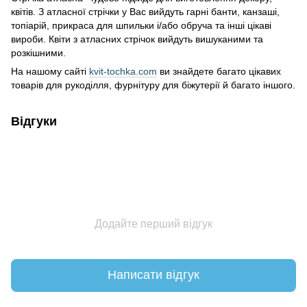
квітів. З атласної стрічки у Вас вийдуть гарні банти, канзаші,
топіарій, прикраса для шпильки і/або обруча та інші цікаві
вироби. Квіти з атласних стрічок вийдуть вишуканими та
розкішними.
На нашому сайті
kvit-tochka.com
ви знайдете багато цікавих
товарів для рукоділля, фурнітуру для біжутерії й багато іншого.
Відгуки
Додайте перший відгук
Написати відгук