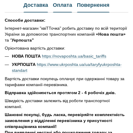
Доставка
Оплата
Повернення
Способи доставки:
Інтернет-магазин "квіТТочка" робить доставку по всій території
України за допомогою транспортних компаній
«Нова пошта»
та “
Укрпошта”
Орієнтована вартість доставки:
НОВА ПОШТА
https://novaposhta.ua/basic_tariffs
УКРПОШТА
https://www.ukrposhta.ua/ua/taryfyukrposhta-
standart
Вартість доставки покупець оплачує при одержанні товару за
тарифами компанії-перевізника.
Відправка здійснюється протягом 2 - 4 робочіх днів.
Швидкість доставки залежить від роботи транспортної
компанії.
Шановні покупці, будь ласка, перевіряйте комплектність
замовлення у відділенні перевізника у присутності
співпрацівника компанії!
При виявленні нестачі або пошкодження товару за