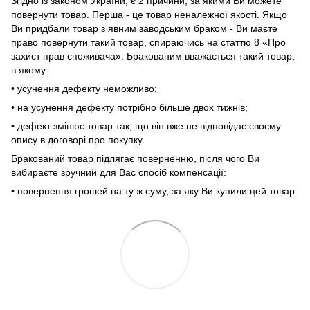
Згідно із законом України, є 2 причини, за якими Ви можете
повернути товар. Перша - це товар неналежної якості. Якщо
Ви придбали товар з явним заводським браком - Ви маєте
право повернути такий товар, спираючись на статтю 8 «Про
захист прав споживача». Бракованим вважається такий товар,
в якому:
• усунення дефекту неможливо;
• на усунення дефекту потрібно більше двох тижнів;
• дефект змінює товар так, що він вже не відповідає своєму
опису в договорі про покупку.
Бракований товар підлягає поверненню, після чого Ви
вибираєте зручний для Вас спосіб компенсації:
• повернення грошей на ту ж суму, за яку Ви купили цей товар