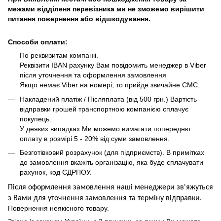
межами відділеня перевізника ми не зможемо вирішити
питання повернення або відшкодування.
Способи оплати:
По реквизитам компаніі.
Реквізити IBAN рахунку Вам повідомить менеджер в Viber
після уточнення та оформлення замовлення
Якщо немає Viber на номері, то прийде звичайне СМС.
Накладений платіж / Післяплата (від 500 грн.) Вартість
відправки грошей транспортною компанією сплачує
покупець.
У деяких випадках Ми можемо вимагати попередню
оплату в розмірі 5 - 20% від суми замовлення.
Безготівковий розрахунок (для підприємств). В примітках
до замовлення вкажіть організацію, яка буде сплачувати
рахунок, код ЄДРПОУ.
Після оформлення замовлення наші менеджери зв'яжуться
з Вами для уточнення замовлення та термін
у
відправ
ки.
Повернення неякісного товару.