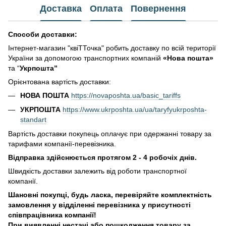
Доставка
Оплата
Повернення
Способи доставки:
Інтернет-магазин "квіТТочка" робить доставку по всій території
України за допомогою транспортних компаній
«Нова пошта»
та “
Укрпошта”
Орієнтована вартість доставки:
НОВА ПОШТА
https://novaposhta.ua/basic_tariffs
УКРПОШТА
https://www.ukrposhta.ua/ua/taryfyukrposhta-
standart
Вартість доставки покупець оплачує при одержанні товару за
тарифами компанії-перевізника.
Відправка здійснюється протягом 2 - 4 робочіх днів.
Швидкість доставки залежить від роботи транспортної
компанії.
Шановні покупці, будь ласка, перевіряйте комплектність
замовлення у відділенні перевізника у присутності
співпрацівника компанії!
При виявленні нестачі або пошкодження товару за