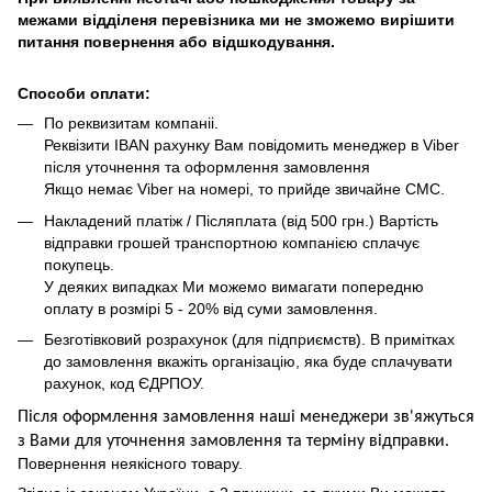
межами відділеня перевізника ми не зможемо вирішити
питання повернення або відшкодування.
Способи оплати:
По реквизитам компаніі.
Реквізити IBAN рахунку Вам повідомить менеджер в Viber
після уточнення та оформлення замовлення
Якщо немає Viber на номері, то прийде звичайне СМС.
Накладений платіж / Післяплата (від 500 грн.) Вартість
відправки грошей транспортною компанією сплачує
покупець.
У деяких випадках Ми можемо вимагати попередню
оплату в розмірі 5 - 20% від суми замовлення.
Безготівковий розрахунок (для підприємств). В примітках
до замовлення вкажіть організацію, яка буде сплачувати
рахунок, код ЄДРПОУ.
Після оформлення замовлення наші менеджери зв'яжуться
з Вами для уточнення замовлення та термін
у
відправ
ки.
Повернення неякісного товару.