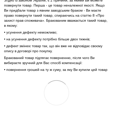
Згідно із законом України, є 2 причини, за якими Ви можете
повернути товар. Перша - це товар неналежної якості. Якщо
Ви придбали товар з явним заводським браком - Ви маєте
право повернути такий товар, спираючись на статтю 8 «Про
захист прав споживача». Бракованим вважається такий товар,
в якому:
• усунення дефекту неможливо;
• на усунення дефекту потрібно більше двох тижнів;
• дефект змінює товар так, що він вже не відповідає своєму
опису в договорі про покупку.
Бракований товар підлягає поверненню, після чого Ви
вибираєте зручний для Вас спосіб компенсації:
• повернення грошей на ту ж суму, за яку Ви купили цей товар