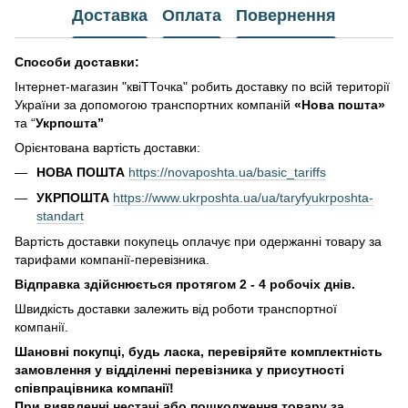
Доставка
Оплата
Повернення
Способи доставки:
Інтернет-магазин "квіТТочка" робить доставку по всій території
України за допомогою транспортних компаній
«Нова пошта»
та “
Укрпошта”
Орієнтована вартість доставки:
НОВА ПОШТА
https://novaposhta.ua/basic_tariffs
УКРПОШТА
https://www.ukrposhta.ua/ua/taryfyukrposhta-
standart
Вартість доставки покупець оплачує при одержанні товару за
тарифами компанії-перевізника.
Відправка здійснюється протягом 2 - 4 робочіх днів.
Швидкість доставки залежить від роботи транспортної
компанії.
Шановні покупці, будь ласка, перевіряйте комплектність
замовлення у відділенні перевізника у присутності
співпрацівника компанії!
При виявленні нестачі або пошкодження товару за