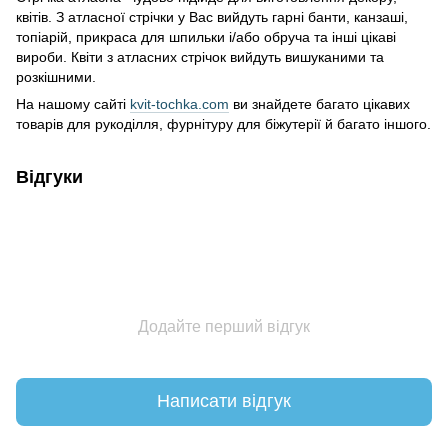
квітів. З атласної стрічки у Вас вийдуть гарні банти, канзаші,
топіарій, прикраса для шпильки і/або обруча та інші цікаві
вироби. Квіти з атласних стрічок вийдуть вишуканими та
розкішними.
На нашому сайті
kvit-tochka.com
ви знайдете багато цікавих
товарів для рукоділля, фурнітуру для біжутерії й багато іншого.
Відгуки
Додайте перший відгук
Написати відгук