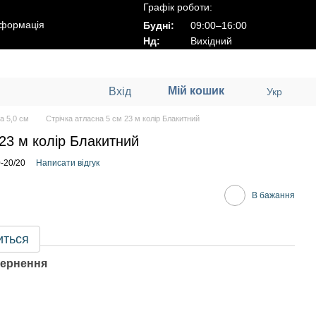
Графік роботи:
нформація
Будні:
09:00–16:00
Нд:
Вихідний
Мій кошик
Вхід
Укр
а 5,0 см
Стрічка атласна 5 см 23 м колір Блакитний
 23 м колір Блакитний
-20/20
Написати відгук
В бажання
иться
ернення