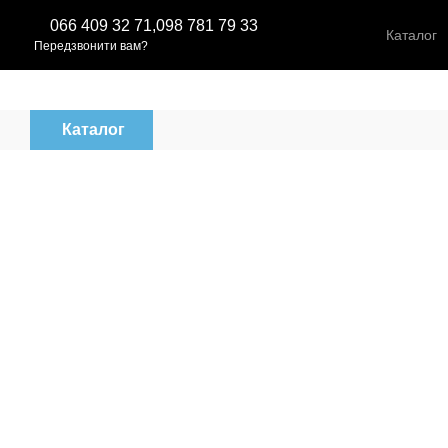
Перейти до основного контенту
066 409 32 71,
098 781 79 33
Каталог
Передзвонити вам?
Каталог