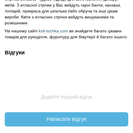
квітів. З атласної стрічки у Вас вийдуть гарні банти, канзаші,
топіарій, прикраса для шпильки і/або обруча та інші цікаві
вироби. Квіти з атласних стрічок вийдуть вишуканими та
розкішними.
На нашому сайті
kvit-tochka.com
ви знайдете багато цікавих
товарів для рукоділля, фурнітуру для біжутерії й багато іншого.
Відгуки
Додайте перший відгук
Написати відгук