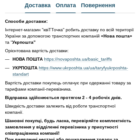
Доставка
Оплата
Повернення
Способи доставки:
Інтернет-магазин "квіТТочка" робить доставку по всій території
України за допомогою транспортних компаній
«Нова пошта»
та “
Укрпошта”
Орієнтована вартість доставки:
НОВА ПОШТА
https://novaposhta.ua/basic_tariffs
УКРПОШТА
https://www.ukrposhta.ua/ua/taryfyukrposhta-
standart
Вартість доставки покупець оплачує при одержанні товару за
тарифами компанії-перевізника.
Відправка здійснюється протягом 2 - 4 робочіх днів.
Швидкість доставки залежить від роботи транспортної
компанії.
Шановні покупці, будь ласка, перевіряйте комплектність
замовлення у відділенні перевізника у присутності
співпрацівника компанії!
При виявленні нестачі або пошкодження товару за