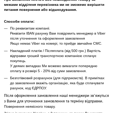
межами відділеня перевізника ми не зможемо вирішити
питання повернення або відшкодування.
Способи оплати:
По реквизитам компаніі.
Реквізити IBAN рахунку Вам повідомить менеджер в Viber
після уточнення та оформлення замовлення
Якщо немає Viber на номері, то прийде звичайне СМС.
Накладений платіж / Післяплата (від 500 грн.) Вартість
відправки грошей транспортною компанією сплачує
покупець.
У деяких випадках Ми можемо вимагати попередню
оплату в розмірі 5 - 20% від суми замовлення.
Безготівковий розрахунок (для підприємств). В примітках
до замовлення вкажіть організацію, яка буде сплачувати
рахунок, код ЄДРПОУ.
Після оформлення замовлення наші менеджери зв'яжуться
з Вами для уточнення замовлення та термін
у
відправ
ки.
Повернення неякісного товару.