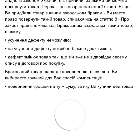
Згідно із законом України, є 2 причини, за якими Ви можете
повернути товар. Перша - це товар неналежної якості. Якщо
Ви придбали товар з явним заводським браком - Ви маєте
право повернути такий товар, спираючись на статтю 8 «Про
захист прав споживача». Бракованим вважається такий товар,
в якому:
• усунення дефекту неможливо;
• на усунення дефекту потрібно більше двох тижнів;
• дефект змінює товар так, що він вже не відповідає своєму
опису в договорі про покупку.
Бракований товар підлягає поверненню, після чого Ви
вибираєте зручний для Вас спосіб компенсації:
• повернення грошей на ту ж суму, за яку Ви купили цей товар