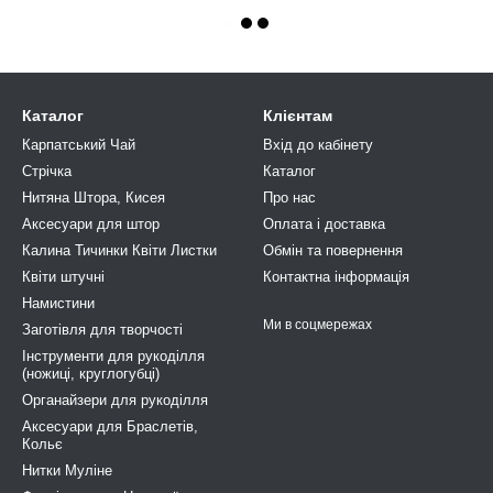
Каталог
Клієнтам
Карпатський Чай
Вхід до кабінету
Стрічка
Каталог
Нитяна Штора, Кисея
Про нас
Аксесуари для штор
Оплата і доставка
Калина Тичинки Квіти Листки
Обмін та повернення
Квіти штучні
Контактна інформація
Намистини
Ми в соцмережах
Заготівля для творчості
Інструменти для рукоділля
(ножиці, круглогубці)
Органайзери для рукоділля
Аксесуари для Браслетів,
Кольє
Нитки Муліне