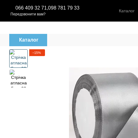
Перейти до основного контенту
066 409 32 71,
098 781 79 33
Каталог
Передзвонити вам?
Каталог
−15%