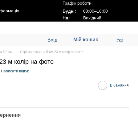
Графік роботи:
нформація
Будні:
09:00–16:00
Нд:
Вихідний
Мій кошик
Вхід
Укр
а 5,0 см
Стрічка атласна 5 см 23 м колір на фото
23 м колір на фото
Написати відгук
В бажання
ернення