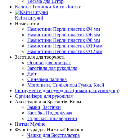
Тесьма для Штор
Калина Тичинки Квіти Листки
Квіти штучні
Намистини
Намистини Перли пластик Ø4 мм
Намистини Перли пластик Ø6 мм
Намистини Перли пластик Ø8 мм
Намистини Перли пластик Ø10 мм
Намистини Перли пластик Ø12 мм
Заготівля для творчості
Основи для прикрас
Заготівля для рукоділля
Дріт
Синельна паличка
Мононити, Силіконова Гумка, Клей
Інструменти для рукоділля (ножиці, круглогубці)
Органайзери для рукоділля
Аксесуари для Браслетів, Кольє
Замки, Застібки
Застібка Подовжувач
Підвіски Гіпоалергенні
Нитки Муліне
Фурнітура для Нижньої Білизни
Чашки для Бюстгальтера