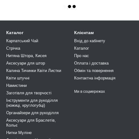
Каталог
Клієнтам
Карпатський Чай
Вхід до кабінету
Стрічка
Каталог
Нитяна Штора, Кисея
Про нас
Аксесуари для штор
Оплата і доставка
Калина Тичинки Квіти Листки
Обмін та повернення
Квіти штучні
Контактна інформація
Намистини
Ми в соцмережах
Заготівля для творчості
Інструменти для рукоділля
(ножиці, круглогубці)
Органайзери для рукоділля
Аксесуари для Браслетів,
Кольє
Нитки Муліне