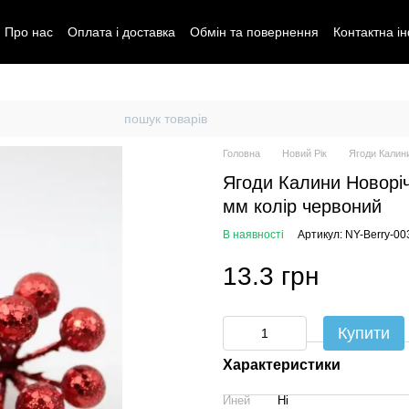
Про нас
Оплата і доставка
Обмін та повернення
Контактна і
Головна
Новий Рік
Ягоди Калини
Ягоди Калини Новорічн
мм колір червоний
В наявності
Артикул: NY-Berry-00
13.3 грн
Купити
Характеристики
Иней
Ні