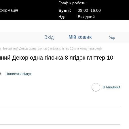
Графік роботи:
нформація
Будні:
09:00–16:00
Нд:
Вихідний
Мій кошик
Вхід
Укр
 Новорічний Декор одна гілочка 8 ягідок гліттер 10 мм колір червоний
ий Декор одна гілочка 8 ягідок гліттер 10
3
Написати відгук
В бажання