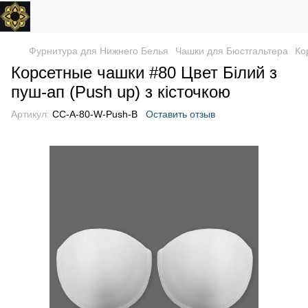
Фурнитура для Нижнего Белья
Чашки для Бюстгальтера
Ко
Корсетные чашки #80 Цвет Білий з
пуш-ап (Push up) з кісточкою
Артикул:
CC-A-80-W-Push-B
Оставить отзыв