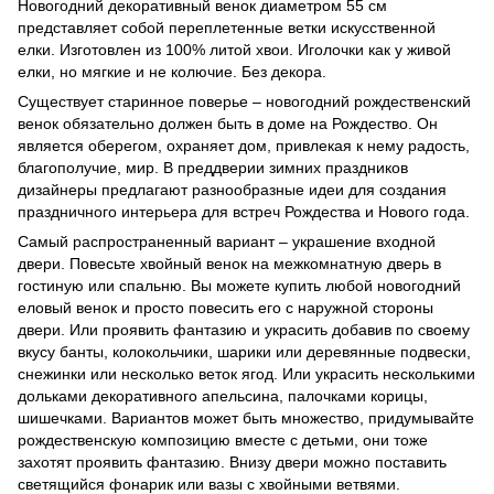
Новогодний декоративный венок диаметром 55 см
представляет собой переплетенные ветки искусственной
елки. Изготовлен из 100% литой хвои. Иголочки как у живой
елки, но мягкие и не колючие. Без декора.
Существует старинное поверье – новогодний рождественский
венок обязательно должен быть в доме на Рождество. Он
является оберегом, охраняет дом, привлекая к нему радость,
благополучие, мир. В преддверии зимних праздников
дизайнеры предлагают разнообразные идеи для создания
праздничного интерьера для встреч Рождества и Нового года.
Самый распространенный вариант – украшение входной
двери. Повесьте хвойный венок на межкомнатную дверь в
гостиную или спальню. Вы можете купить любой новогодний
еловый венок и просто повесить его с наружной стороны
двери. Или проявить фантазию и украсить добавив по своему
вкусу банты, колокольчики, шарики или деревянные подвески,
снежинки или несколько веток ягод. Или украсить несколькими
дольками декоративного апельсина, палочками корицы,
шишечками. Вариантов может быть множество, придумывайте
рождественскую композицию вместе с детьми, они тоже
захотят проявить фантазию. Внизу двери можно поставить
светящийся фонарик или вазы с хвойными ветвями.