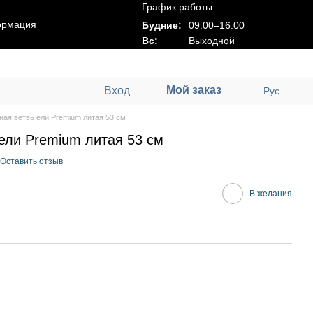
График работы:
ормация
Будние:
09:00–16:00
Вс:
Выходной
Мой заказ
Вход
Рус
ная ветвь ели Premium литая 53 см
ели Premium литая 53 см
Оставить отзыв
В желания