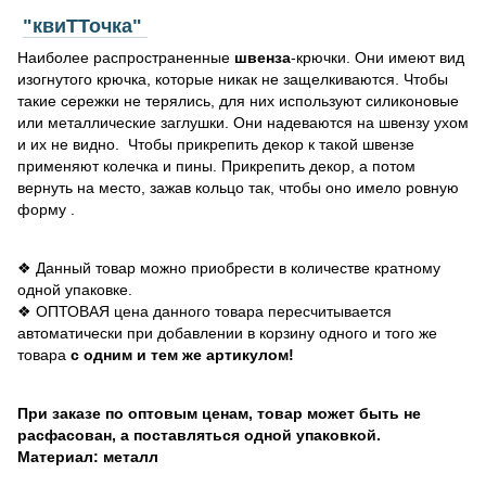
"квиТТочка"
Наиболее распространенные
швенза
-крючки. Они имеют вид
изогнутого крючка, которые никак не защелкиваются. Чтобы
такие сережки не терялись, для них используют силиконовые
или металлические заглушки. Они надеваются на швензу ухом
и их не видно. Чтобы прикрепить декор к такой швензе
применяют колечка и пины. Прикрепить декор, а потом
вернуть на место, зажав кольцо так, чтобы оно имело ровную
форму .
❖ Данный товар можно приобрести в количестве кратному
одной упаковке.
❖ ОПТОВАЯ цена данного товара пересчитывается
автоматически при добавлении в корзину одного и того же
товара
с одним и тем же артикулом!
При заказе по оптовым ценам, товар может быть не
расфасован, а поставляться одной упаковкой.
Материал: металл