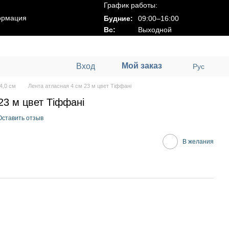
График работы:
ормация
Будние:
09:00–16:00
Вс:
Выходной
Мой заказ
Вход
Рус
4,0 см
Лента атласная 4 см 23 м цвет Тіффані
23 м цвет Тіффані
Оставить отзыв
В желания