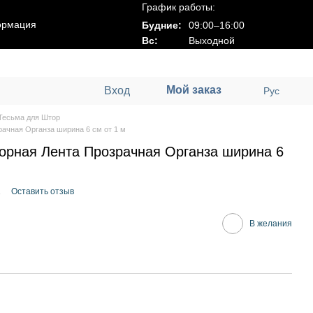
График работы:
ормация
Будние:
09:00–16:00
Вс:
Выходной
Мой заказ
Вход
Рус
Тесьма для Штор
ачная Органза ширина 6 см от 1 м
орная Лента Прозрачная Органза ширина 6
2
Оставить отзыв
В желания