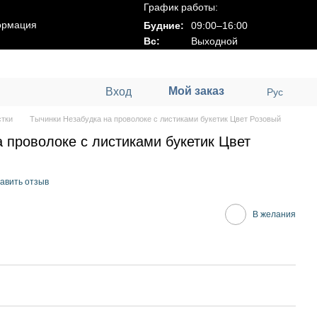
График работы:
ормация
Будние:
09:00–16:00
Вс:
Выходной
Мой заказ
Вход
Рус
стки
Тычинки Незабудка на проволоке с листиками букетик Цвет Розовый
 проволоке с листиками букетик Цвет
авить отзыв
В желания