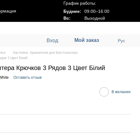
График работы:
ормация
Будние:
09:00–16:00
Вс:
Выходной
Мой заказ
Вход
Рус
лья
Застежки, Удлинители для Бюстгальтера
дов 3 Цвет Білий
тера Крючков 3 Рядов 3 Цвет Білий
White
Оставить отзыв
В желания