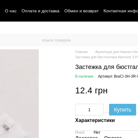
О нас
Оплата и доставка
Обмен и возврат
Контактная инф
Главная
Фурнитура для Нижнего Бе
Застежка для бюстгалтера Крючков 3 Ря
Застежка для бюстгал
В наличии
Артикул: BraCl-3H-3R-
12.4 грн
Купить
Характеристики
Иней
Нет