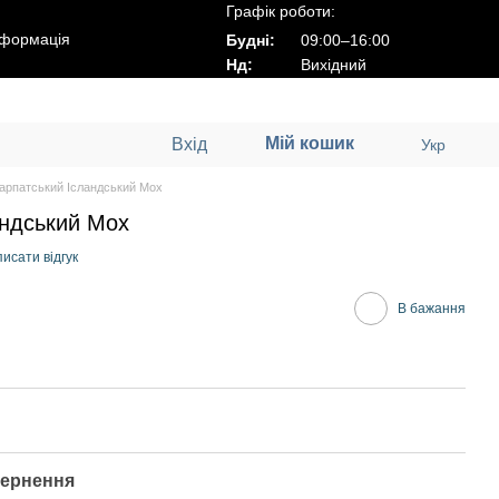
Графік роботи:
нформація
Будні:
09:00–16:00
Нд:
Вихідний
Мій кошик
Вхід
Укр
арпатський Ісландський Мох
андський Мох
исати відгук
В бажання
ернення