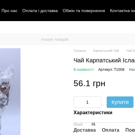
Про нас
Оплата і доставка
Обмін та повернення
Контактна і
Головна
Карпатський Чай
Чай К
Чай Карпатський Ісл
В наявності
Артикул: T1008
Нап
56.1 грн
Купити
Характеристики
Иней
Ні
Доставка
Оплата
Пов