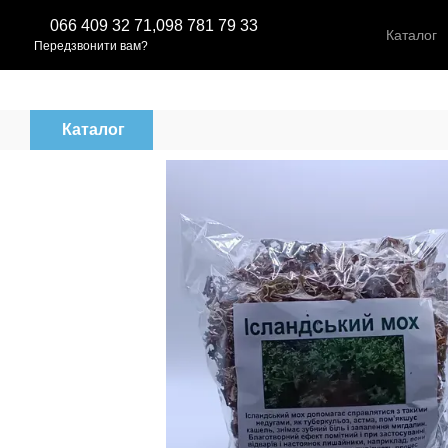
Перейти до основного контенту
066 409 32 71,
098 781 79 33
Каталог
Передзвонити вам?
Каталог