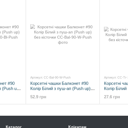
Артикул: CC-Bal-90-W-Push
Артикул: CC-Tr
нет #90
Корсетні чашки Балконет #90
Корсетні ча
 (Push up)
Колір Білий з пуш-ап (Push up)
Колір Білий
без кісточки
up) без кіст
52.9 грн
27.6 грн
Каталог
Клієнтам