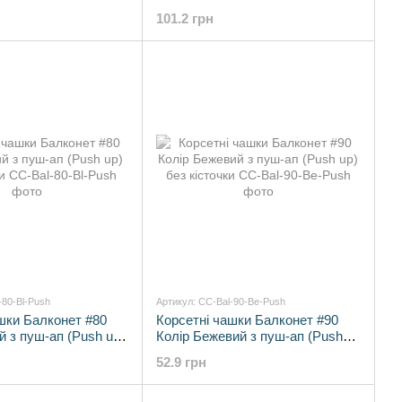
кісточкою
101.2 грн
-80-Bl-Push
Артикул: CC-Bal-90-Be-Push
шки Балконет #80
Корсетні чашки Балконет #90
й з пуш-ап (Push up)
Колір Бежевий з пуш-ап (Push
up) без кісточки
52.9 грн