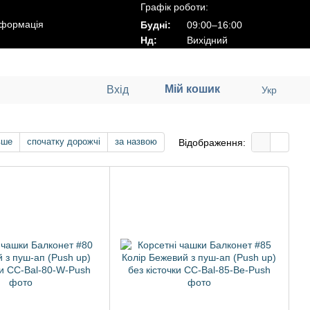
Графік роботи:
нформація
Будні:
09:00–16:00
Нд:
Вихідний
Мій кошик
Вхід
Укр
вше
спочатку дорожчі
за назвою
Відображення: