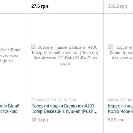
up) без кісточки
27.6 грн
101.2 грн
Артикул: CC-Bal-100-Be-Push
Артикул: CC-Bal
лір Білий
Корсетні чашки Балконет #100
Корсетні ча
кісточкою
Колір Бежевий з пуш-ап (Push
Колір Чорни
up) без кісточки
без кісточки
52.9 грн
52.9 грн