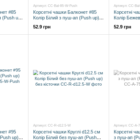
Артикул: CC-Bal-85-W-Push
Артикул: CC-Bal
нет #85
Корсетні чашки Балконет #85
Корсетні ча
 (Push up)
Колір Білий з пуш-ап (Push up)
Колір Бежев
без кісточки
up) без кіст
52.9 грн
52.9 грн
Артикул: CC-R-d12.5-W
Артикул: CC-A-
нет #95
Корсетні чашки Круглі d12.5 см
Корсетні ча
(Push up)
Колір Білий без пуш-ап (Push
з пуш-ап (Pu