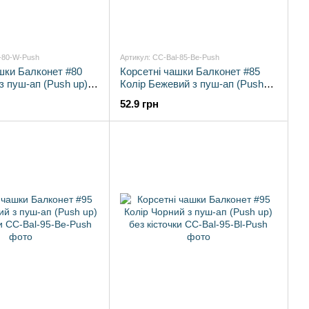
l-80-W-Push
Артикул: CC-Bal-85-Be-Push
шки Балконет #80
Корсетні чашки Балконет #85
 з пуш-ап (Push up)
Колір Бежевий з пуш-ап (Push
up) без кісточки
52.9 грн