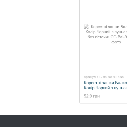
Артикул: CC-Bal-90-Bl-Push
Корсетні чашки Балко
Колір Чорний з пуш-ап
без кісточки
52.9 грн