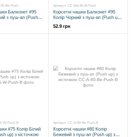
-95-Be-Push
Артикул: CC-Bal-95-Bl-Push
шки Балконет #95
Корсетні чашки Балконет #95
ий з пуш-ап (Push
Колір Чорний з пуш-ап (Push up)
очки
без кісточки
52.9 грн
75-W-Push-B
Артикул: CC-A-80-Be-Push-B
шки #75 Колір Білий
Корсетні чашки #80 Колір
sh up) з кісточкою
Бежевий з пуш-ап (Push up) з