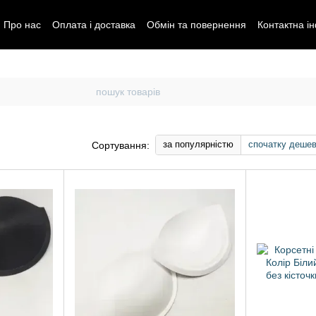
Про нас
Оплата і доставка
Обмін та повернення
Контактна і
за популярністю
спочатку деше
Сортування: