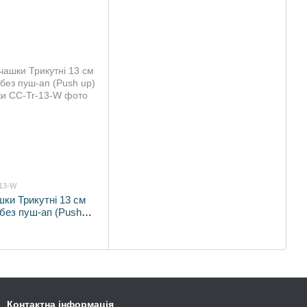
-13-W
шки Трикутні 13 см
 без пуш-ап (Push
очки
Контактна інформація