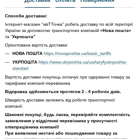
Доставка
Оплата
Повернення
Способи доставки:
Інтернет-магазин "квіТТочка" робить доставку по всій території
України за допомогою транспортних компаній
«Нова пошта»
та “
Укрпошта”
Орієнтована вартість доставки:
НОВА ПОШТА
https://novaposhta.ua/basic_tariffs
УКРПОШТА
https://www.ukrposhta.ua/ua/taryfyukrposhta-
standart
Вартість доставки покупець оплачує при одержанні товару за
тарифами компанії-перевізника.
Відправка здійснюється протягом 2 - 4 робочіх днів.
Швидкість доставки залежить від роботи транспортної
компанії.
Шановні покупці, будь ласка, перевіряйте комплектність
замовлення у відділенні перевізника у присутності
співпрацівника компанії!
При виявленні нестачі або пошкодження товару за