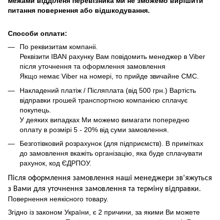
межами відділеня перевізника ми не зможемо вирішити
питання повернення або відшкодування.
Способи оплати:
По реквизитам компаніі.
Реквізити IBAN рахунку Вам повідомить менеджер в Viber
після уточнення та оформлення замовлення
Якщо немає Viber на номері, то прийде звичайне СМС.
Накладений платіж / Післяплата (від 500 грн.) Вартість
відправки грошей транспортною компанією сплачує
покупець.
У деяких випадках Ми можемо вимагати попередню
оплату в розмірі 5 - 20% від суми замовлення.
Безготівковий розрахунок (для підприємств). В примітках
до замовлення вкажіть організацію, яка буде сплачувати
рахунок, код ЄДРПОУ.
Після оформлення замовлення наші менеджери зв'яжуться
з Вами для уточнення замовлення та термін
у
відправ
ки.
Повернення неякісного товару.
Згідно із законом України, є 2 причини, за якими Ви можете