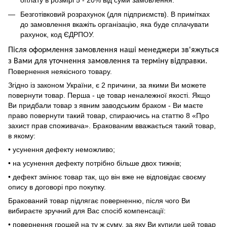
Безготівковий розрахунок (для підприємств). В примітках
до замовлення вкажіть організацію, яка буде сплачувати
рахунок, код ЄДРПОУ.
Після оформлення замовлення наші менеджери зв'яжуться
з Вами для уточнення замовлення та термін
у
відправ
ки.
Повернення неякісного товару.
Згідно із законом України, є 2 причини, за якими Ви можете
повернути товар. Перша - це товар неналежної якості. Якщо
Ви придбали товар з явним заводським браком - Ви маєте
право повернути такий товар, спираючись на статтю 8 «Про
захист прав споживача». Бракованим вважається такий товар,
в якому:
• усунення дефекту неможливо;
• на усунення дефекту потрібно більше двох тижнів;
• дефект змінює товар так, що він вже не відповідає своєму
опису в договорі про покупку.
Бракований товар підлягає поверненню, після чого Ви
вибираєте зручний для Вас спосіб компенсації:
• повернення грошей на ту ж суму, за яку Ви купили цей товар