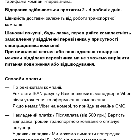
тарифами компанії-перевізника.
Відправка здійснюється протягом 2 - 4 робочіх днів.
Швидкість доставки залежить від роботи транспортної
компанії.
Шановні покупці, будь ласка, перевіряйте комплектність
замовлення у відділенні перевізника у присутності
співпрацівника компанії!
При виявленні нестачі або пошкодження товару за
межами відділеня перевізника ми не зможемо вирішити
питання повернення або відшкодування.
Способи оплати:
По реквизитам компаніі.
Реквізити IBAN рахунку Вам повідомить менеджер в Viber
після уточнення та оформлення замовлення
Якщо немає Viber на номері, то прийде звичайне СМС.
Накладений платіж / Післяплата (від 500 грн.) Вартість
відправки грошей транспортною компанією сплачує
покупець.
У деяких випадках Ми можемо вимагати попередню
оплату в розмірі 5 - 20% від суми замовлення.