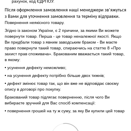
рахунок, код ЄДРПОУ.
Після оформлення замовлення наші менеджери зв'яжуться
з Вами для уточнення замовлення та термін
у
відправ
ки.
Повернення неякісного товару.
Згідно із законом України, є 2 причини, за якими Ви можете
повернути товар. Перша - це товар неналежної якості. Якщо
Ви придбали товар з явним заводським браком - Ви маєте
право повернути такий товар, спираючись на статтю 8 «Про
захист прав споживача». Бракованим вважається такий товар,
в якому:
• усунення дефекту неможливо;
• на усунення дефекту потрібно більше двох тижнів;
• дефект змінює товар так, що він вже не відповідає своєму
опису в договорі про покупку.
Бракований товар підлягає поверненню, після чого Ви
вибираєте зручний для Вас спосіб компенсації:
• повернення грошей на ту ж суму, за яку Ви купили цей товар