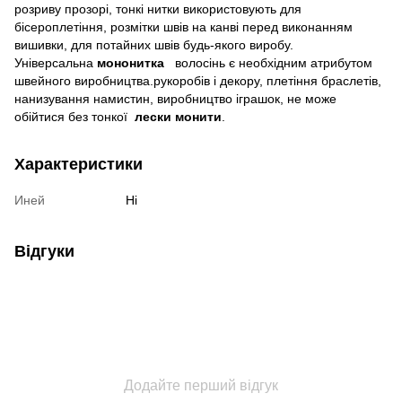
розриву прозорі, тонкі нитки використовують для
бісероплетіння, розмітки швів на канві перед виконанням
вишивки, для потайних швів будь-якого виробу.
Універсальна
мононитка
волосінь є необхідним атрибутом
швейного виробництва.рукоробів і декору, плетіння браслетів,
нанизування намистин, виробництво іграшок, не може
обійтися без тонкої
лески монити
.
Характеристики
Иней
Ні
Відгуки
Додайте перший відгук