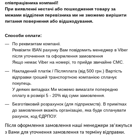
співпрацівника компанії!
При виявленні нестачі або пошкодження товару за
межами відділеня перевізника ми не зможемо вирішити
питання повернення або відшкодування.
Способи оплати:
По реквизитам компаніі.
Реквізити IBAN рахунку Вам повідомить менеджер в Viber
після уточнення та оформлення замовлення
Якщо немає Viber на номері, то прийде звичайне СМС.
Накладений платіж / Післяплата (від 500 грн.) Вартість
відправки грошей транспортною компанією сплачує
покупець.
У деяких випадках Ми можемо вимагати попередню
оплату в розмірі 5 - 20% від суми замовлення.
Безготівковий розрахунок (для підприємств). В примітках
до замовлення вкажіть організацію, яка буде сплачувати
рахунок, код ЄДРПОУ.
Після оформлення замовлення наші менеджери зв'яжуться
з Вами для уточнення замовлення та термін
у
відправ
ки.