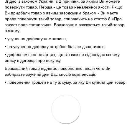
Згідно із законом України, є 2 причини, за якими Ви можете
повернути товар. Перша - це товар неналежної якості. Якщо
Ви придбали товар з явним заводським браком - Ви маєте
право повернути такий товар, спираючись на статтю 8 «Про
захист прав споживача». Бракованим вважається такий товар,
в якому:
• усунення дефекту неможливо;
• на усунення дефекту потрібно більше двох тижнів;
• дефект змінює товар так, що він вже не відповідає своєму
опису в договорі про покупку.
Бракований товар підлягає поверненню, після чого Ви
вибираєте зручний для Вас спосіб компенсації:
• повернення грошей на ту ж суму, за яку Ви купили цей товар