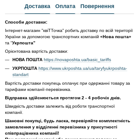
Доставка
Оплата
Повернення
Способи доставки:
Інтернет-магазин "квіТТочка" робить доставку по всій території
України за допомогою транспортних компаній
«Нова пошта»
та “
Укрпошта”
Орієнтована вартість доставки:
НОВА ПОШТА
https://novaposhta.ua/basic_tariffs
УКРПОШТА
https://www.ukrposhta.ua/ua/taryfyukrposhta-
standart
Вартість доставки покупець оплачує при одержанні товару за
тарифами компанії-перевізника.
Відправка здійснюється протягом 2 - 4 робочіх днів.
Швидкість доставки залежить від роботи транспортної
компанії.
Шановні покупці, будь ласка, перевіряйте комплектність
замовлення у відділенні перевізника у присутності
співпрацівника компанії!