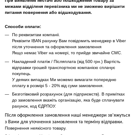
При виявленні нестачі або пошкодження товару за
межами відділеня перевізника ми не зможемо вирішити
питання повернення або відшкодування.
Способи оплати:
По реквизитам компаніі.
Реквізити IBAN рахунку Вам повідомить менеджер в Viber
після уточнення та оформлення замовлення
Якщо немає Viber на номері, то прийде звичайне СМС.
Накладений платіж / Післяплата (від 500 грн.) Вартість
відправки грошей транспортною компанією сплачує
покупець.
У деяких випадках Ми можемо вимагати попередню
оплату в розмірі 5 - 20% від суми замовлення.
Безготівковий розрахунок (для підприємств). В примітках
до замовлення вкажіть організацію, яка буде сплачувати
рахунок, код ЄДРПОУ.
Після оформлення замовлення наші менеджери зв'яжуться
з Вами для уточнення замовлення та термін
у
відправ
ки.
Повернення неякісного товару.