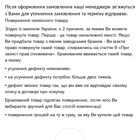
Після оформлення замовлення наші менеджери зв'яжуться
з Вами для уточнення замовлення та термін
у
відправ
ки.
Повернення неякісного товару.
Згідно із законом України, є 2 причини, за якими Ви можете
повернути товар. Перша - це товар неналежної якості. Якщо
Ви придбали товар з явним заводським браком - Ви маєте
право повернути такий товар, спираючись на статтю 8 «Про
захист прав споживача». Бракованим вважається такий товар,
в якому:
• усунення дефекту неможливо;
• на усунення дефекту потрібно більше двох тижнів;
• дефект змінює товар так, що він вже не відповідає своєму
опису в договорі про покупку.
Бракований товар підлягає поверненню, після чого Ви
вибираєте зручний для Вас спосіб компенсації:
• повернення грошей на ту ж суму, за яку Ви купили цей товар