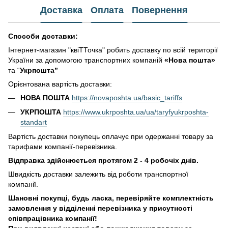
Доставка
Оплата
Повернення
Способи доставки:
Інтернет-магазин "квіТТочка" робить доставку по всій території
України за допомогою транспортних компаній
«Нова пошта»
та “
Укрпошта”
Орієнтована вартість доставки:
НОВА ПОШТА
https://novaposhta.ua/basic_tariffs
УКРПОШТА
https://www.ukrposhta.ua/ua/taryfyukrposhta-
standart
Вартість доставки покупець оплачує при одержанні товару за
тарифами компанії-перевізника.
Відправка здійснюється протягом 2 - 4 робочіх днів.
Швидкість доставки залежить від роботи транспортної
компанії.
Шановні покупці, будь ласка, перевіряйте комплектність
замовлення у відділенні перевізника у присутності
співпрацівника компанії!