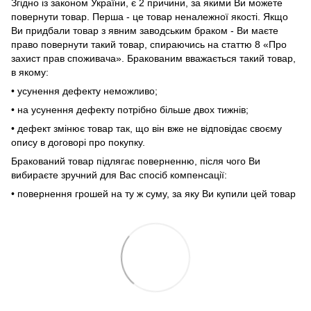
Згідно із законом України, є 2 причини, за якими Ви можете
повернути товар. Перша - це товар неналежної якості. Якщо
Ви придбали товар з явним заводським браком - Ви маєте
право повернути такий товар, спираючись на статтю 8 «Про
захист прав споживача». Бракованим вважається такий товар,
в якому:
• усунення дефекту неможливо;
• на усунення дефекту потрібно більше двох тижнів;
• дефект змінює товар так, що він вже не відповідає своєму
опису в договорі про покупку.
Бракований товар підлягає поверненню, після чого Ви
вибираєте зручний для Вас спосіб компенсації:
• повернення грошей на ту ж суму, за яку Ви купили цей товар