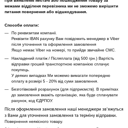
При виявленні нестачі або пошкодження товару за
межами відділеня перевізника ми не зможемо вирішити
питання повернення або відшкодування.
Способи оплати:
По реквизитам компаніі.
Реквізити IBAN рахунку Вам повідомить менеджер в Viber
після уточнення та оформлення замовлення
Якщо немає Viber на номері, то прийде звичайне СМС.
Накладений платіж / Післяплата (від 500 грн.) Вартість
відправки грошей транспортною компанією сплачує
покупець.
У деяких випадках Ми можемо вимагати попередню
оплату в розмірі 5 - 20% від суми замовлення.
Безготівковий розрахунок (для підприємств). В примітках
до замовлення вкажіть організацію, яка буде сплачувати
рахунок, код ЄДРПОУ.
Після оформлення замовлення наші менеджери зв'яжуться
з Вами для уточнення замовлення та термін
у
відправ
ки.
Повернення неякісного товару.