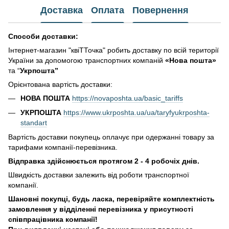
Доставка
Оплата
Повернення
Способи доставки:
Інтернет-магазин "квіТТочка" робить доставку по всій території
України за допомогою транспортних компаній
«Нова пошта»
та “
Укрпошта”
Орієнтована вартість доставки:
НОВА ПОШТА
https://novaposhta.ua/basic_tariffs
УКРПОШТА
https://www.ukrposhta.ua/ua/taryfyukrposhta-
standart
Вартість доставки покупець оплачує при одержанні товару за
тарифами компанії-перевізника.
Відправка здійснюється протягом 2 - 4 робочіх днів.
Швидкість доставки залежить від роботи транспортної
компанії.
Шановні покупці, будь ласка, перевіряйте комплектність
замовлення у відділенні перевізника у присутності
співпрацівника компанії!