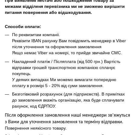
При виявленні нестачі або пошкодження товару за
межами відділеня перевізника ми не зможемо вирішити
питання повернення або відшкодування.
Способи оплати:
По реквизитам компаніі.
Реквізити IBAN рахунку Вам повідомить менеджер в Viber
після уточнення та оформлення замовлення
Якщо немає Viber на номері, то прийде звичайне СМС.
Накладений платіж / Післяплата (від 500 грн.) Вартість
відправки грошей транспортною компанією сплачує
покупець.
У деяких випадках Ми можемо вимагати попередню
оплату в розмірі 5 - 20% від суми замовлення.
Безготівковий розрахунок (для підприємств). В примітках
до замовлення вкажіть організацію, яка буде сплачувати
рахунок, код ЄДРПОУ.
Після оформлення замовлення наші менеджери зв'яжуться
з Вами для уточнення замовлення та термін
у
відправ
ки.
Повернення неякісного товару.