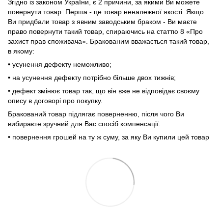
Згідно із законом України, є 2 причини, за якими Ви можете
повернути товар. Перша - це товар неналежної якості. Якщо
Ви придбали товар з явним заводським браком - Ви маєте
право повернути такий товар, спираючись на статтю 8 «Про
захист прав споживача». Бракованим вважається такий товар,
в якому:
• усунення дефекту неможливо;
• на усунення дефекту потрібно більше двох тижнів;
• дефект змінює товар так, що він вже не відповідає своєму
опису в договорі про покупку.
Бракований товар підлягає поверненню, після чого Ви
вибираєте зручний для Вас спосіб компенсації:
• повернення грошей на ту ж суму, за яку Ви купили цей товар