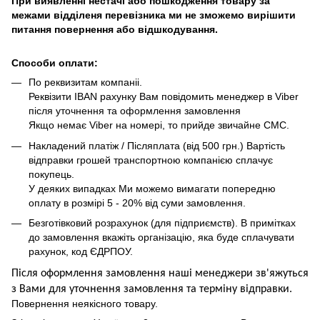
При виявленні нестачі або пошкодження товару за
межами відділеня перевізника ми не зможемо вирішити
питання повернення або відшкодування.
Способи оплати:
По реквизитам компаніі.
Реквізити IBAN рахунку Вам повідомить менеджер в Viber
після уточнення та оформлення замовлення
Якщо немає Viber на номері, то прийде звичайне СМС.
Накладений платіж / Післяплата (від 500 грн.) Вартість
відправки грошей транспортною компанією сплачує
покупець.
У деяких випадках Ми можемо вимагати попередню
оплату в розмірі 5 - 20% від суми замовлення.
Безготівковий розрахунок (для підприємств). В примітках
до замовлення вкажіть організацію, яка буде сплачувати
рахунок, код ЄДРПОУ.
Після оформлення замовлення наші менеджери зв'яжуться
з Вами для уточнення замовлення та термін
у
відправ
ки.
Повернення неякісного товару.