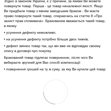
Згідно із законом України, є 2 причини, за якими Ви можете
повернути товар. Перша - це товар неналежної якості. Якщо
Ви придбали товар з явним заводським браком - Ви маєте
право повернути такий товар, спираючись на статтю 8 «Про
захист прав споживача». Бракованим вважається такий товар,
в якому:
• усунення дефекту неможливо;
• на усунення дефекту потрібно більше двох тижнів;
• дефект змінює товар так, що він вже не відповідає своєму
опису в договорі про покупку.
Бракований товар підлягає поверненню, після чого Ви
вибираєте зручний для Вас спосіб компенсації:
• повернення грошей на ту ж суму, за яку Ви купили цей товар