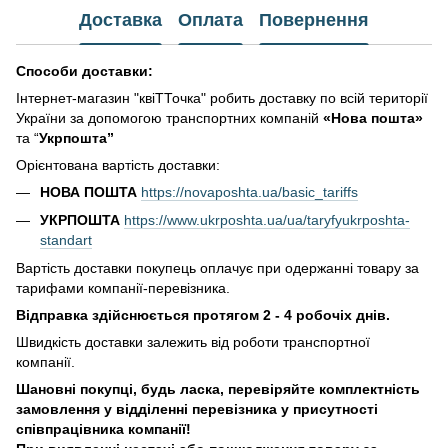
Доставка
Оплата
Повернення
Способи доставки:
Інтернет-магазин "квіТТочка" робить доставку по всій території
України за допомогою транспортних компаній
«Нова пошта»
та “
Укрпошта”
Орієнтована вартість доставки:
НОВА ПОШТА
https://novaposhta.ua/basic_tariffs
УКРПОШТА
https://www.ukrposhta.ua/ua/taryfyukrposhta-
standart
Вартість доставки покупець оплачує при одержанні товару за
тарифами компанії-перевізника.
Відправка здійснюється протягом 2 - 4 робочіх днів.
Швидкість доставки залежить від роботи транспортної
компанії.
Шановні покупці, будь ласка, перевіряйте комплектність
замовлення у відділенні перевізника у присутності
співпрацівника компанії!