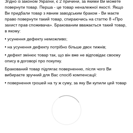
Згідно із законом України, є 2 причини, за якими Ви можете
повернути товар. Перша - це товар неналежної якості. Якщо
Ви придбали товар з явним заводським браком - Ви маєте
право повернути такий товар, спираючись на статтю 8 «Про
захист прав споживача». Бракованим вважається такий товар,
в якому:
• усунення дефекту неможливо;
• на усунення дефекту потрібно більше двох тижнів;
• дефект змінює товар так, що він вже не відповідає своєму
опису в договорі про покупку.
Бракований товар підлягає поверненню, після чого Ви
вибираєте зручний для Вас спосіб компенсації:
• повернення грошей на ту ж суму, за яку Ви купили цей товар