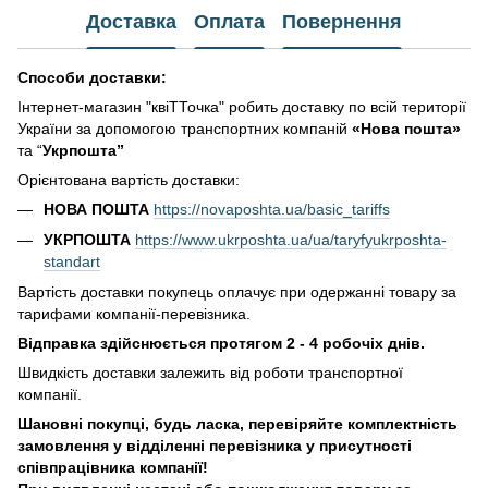
Доставка
Оплата
Повернення
Способи доставки:
Інтернет-магазин "квіТТочка" робить доставку по всій території
України за допомогою транспортних компаній
«Нова пошта»
та “
Укрпошта”
Орієнтована вартість доставки:
НОВА ПОШТА
https://novaposhta.ua/basic_tariffs
УКРПОШТА
https://www.ukrposhta.ua/ua/taryfyukrposhta-
standart
Вартість доставки покупець оплачує при одержанні товару за
тарифами компанії-перевізника.
Відправка здійснюється протягом 2 - 4 робочіх днів.
Швидкість доставки залежить від роботи транспортної
компанії.
Шановні покупці, будь ласка, перевіряйте комплектність
замовлення у відділенні перевізника у присутності
співпрацівника компанії!