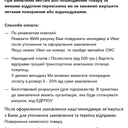
При виявленні нестачі або пошкодження товару за
межами відділеня перевізника ми не зможемо вирішити
питання повернення або відшкодування.
Способи оплати:
По реквизитам компаніі.
Реквізити IBAN рахунку Вам повідомить менеджер в Viber
після уточнення та оформлення замовлення
Якщо немає Viber на номері, то прийде звичайне СМС.
Накладений платіж / Післяплата (від 500 грн.) Вартість
відправки грошей транспортною компанією сплачує
покупець.
У деяких випадках Ми можемо вимагати попередню
оплату в розмірі 5 - 20% від суми замовлення.
Безготівковий розрахунок (для підприємств). В примітках
до замовлення вкажіть організацію, яка буде сплачувати
рахунок, код ЄДРПОУ.
Після оформлення замовлення наші менеджери зв'яжуться
з Вами для уточнення замовлення та термін
у
відправ
ки.
Повернення неякісного товару.