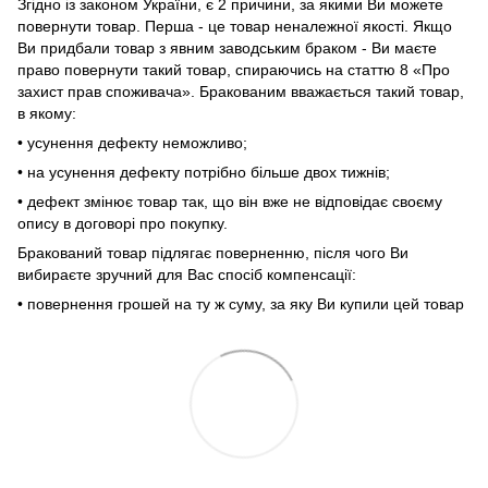
Згідно із законом України, є 2 причини, за якими Ви можете
повернути товар. Перша - це товар неналежної якості. Якщо
Ви придбали товар з явним заводським браком - Ви маєте
право повернути такий товар, спираючись на статтю 8 «Про
захист прав споживача». Бракованим вважається такий товар,
в якому:
• усунення дефекту неможливо;
• на усунення дефекту потрібно більше двох тижнів;
• дефект змінює товар так, що він вже не відповідає своєму
опису в договорі про покупку.
Бракований товар підлягає поверненню, після чого Ви
вибираєте зручний для Вас спосіб компенсації:
• повернення грошей на ту ж суму, за яку Ви купили цей товар