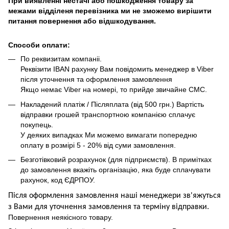
При виявленні нестачі або пошкодження товару за
межами відділеня перевізника ми не зможемо вирішити
питання повернення або відшкодування.
Способи оплати:
По реквизитам компаніі.
Реквізити IBAN рахунку Вам повідомить менеджер в Viber
після уточнення та оформлення замовлення
Якщо немає Viber на номері, то прийде звичайне СМС.
Накладений платіж / Післяплата (від 500 грн.) Вартість
відправки грошей транспортною компанією сплачує
покупець.
У деяких випадках Ми можемо вимагати попередню
оплату в розмірі 5 - 20% від суми замовлення.
Безготівковий розрахунок (для підприємств). В примітках
до замовлення вкажіть організацію, яка буде сплачувати
рахунок, код ЄДРПОУ.
Після оформлення замовлення наші менеджери зв'яжуться
з Вами для уточнення замовлення та термін
у
відправ
ки.
Повернення неякісного товару.