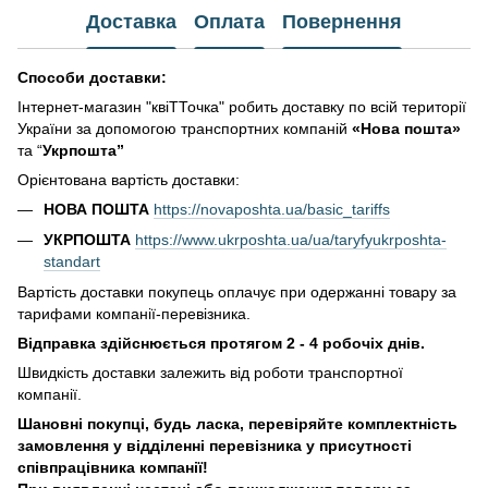
Доставка
Оплата
Повернення
Способи доставки:
Інтернет-магазин "квіТТочка" робить доставку по всій території
України за допомогою транспортних компаній
«Нова пошта»
та “
Укрпошта”
Орієнтована вартість доставки:
НОВА ПОШТА
https://novaposhta.ua/basic_tariffs
УКРПОШТА
https://www.ukrposhta.ua/ua/taryfyukrposhta-
standart
Вартість доставки покупець оплачує при одержанні товару за
тарифами компанії-перевізника.
Відправка здійснюється протягом 2 - 4 робочіх днів.
Швидкість доставки залежить від роботи транспортної
компанії.
Шановні покупці, будь ласка, перевіряйте комплектність
замовлення у відділенні перевізника у присутності
співпрацівника компанії!