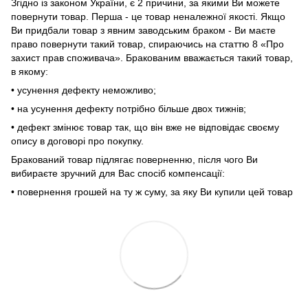
Згідно із законом України, є 2 причини, за якими Ви можете
повернути товар. Перша - це товар неналежної якості. Якщо
Ви придбали товар з явним заводським браком - Ви маєте
право повернути такий товар, спираючись на статтю 8 «Про
захист прав споживача». Бракованим вважається такий товар,
в якому:
• усунення дефекту неможливо;
• на усунення дефекту потрібно більше двох тижнів;
• дефект змінює товар так, що він вже не відповідає своєму
опису в договорі про покупку.
Бракований товар підлягає поверненню, після чого Ви
вибираєте зручний для Вас спосіб компенсації:
• повернення грошей на ту ж суму, за яку Ви купили цей товар