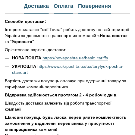
Доставка
Оплата
Повернення
Способи доставки:
Інтернет-магазин "квіТТочка" робить доставку по всій території
України за допомогою транспортних компаній
«Нова пошта»
та “
Укрпошта”
Орієнтована вартість доставки:
НОВА ПОШТА
https://novaposhta.ua/basic_tariffs
УКРПОШТА
https://www.ukrposhta.ua/ua/taryfyukrposhta-
standart
Вартість доставки покупець оплачує при одержанні товару за
тарифами компанії-перевізника.
Відправка здійснюється протягом 2 - 4 робочіх днів.
Швидкість доставки залежить від роботи транспортної
компанії.
Шановні покупці, будь ласка, перевіряйте комплектність
замовлення у відділенні перевізника у присутності
співпрацівника компанії!