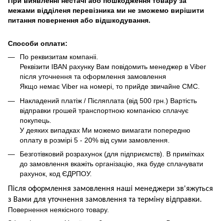
При виявленні нестачі або пошкодження товару за
межами відділеня перевізника ми не зможемо вирішити
питання повернення або відшкодування.
Способи оплати:
По реквизитам компаніі.
Реквізити IBAN рахунку Вам повідомить менеджер в Viber
після уточнення та оформлення замовлення
Якщо немає Viber на номері, то прийде звичайне СМС.
Накладений платіж / Післяплата (від 500 грн.) Вартість
відправки грошей транспортною компанією сплачує
покупець.
У деяких випадках Ми можемо вимагати попередню
оплату в розмірі 5 - 20% від суми замовлення.
Безготівковий розрахунок (для підприємств). В примітках
до замовлення вкажіть організацію, яка буде сплачувати
рахунок, код ЄДРПОУ.
Після оформлення замовлення наші менеджери зв'яжуться
з Вами для уточнення замовлення та термін
у
відправ
ки.
Повернення неякісного товару.