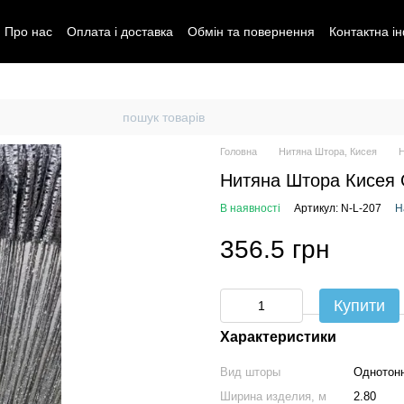
Про нас
Оплата і доставка
Обмін та повернення
Контактна і
Головна
Нитяна Штора, Кисея
Н
Нитяна Штора Кисея 
В наявності
Артикул: N-L-207
Н
356.5 грн
Купити
Характеристики
Вид шторы
Однотон
Ширина изделия, м
2.80