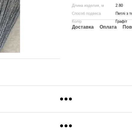
Длина изделия, м
2.80
Способ подвеса
Петлі з 
Колір
Графіт
Доставка
Оплата
Пов