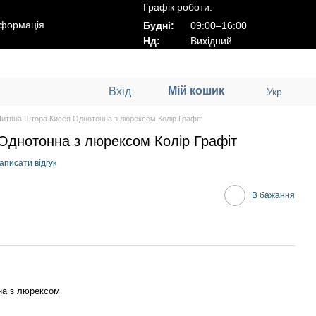
Графік роботи:
нформація
Будні:
09:00–16:00
Нд:
Вихідний
Мій кошик
Вхід
Укр
итяна Штора Кисея Однотонна з люрексом Колір Графіт
Однотонна з люрексом Колір Графіт
аписати відгук
В бажання
на з люрексом