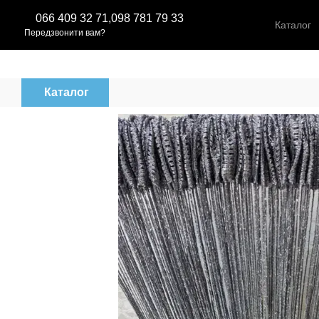
Перейти до основного контенту
066 409 32 71,
098 781 79 33
Каталог
Передзвонити вам?
Каталог