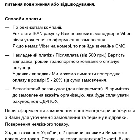
питання повернення або відшкодування.
Способи оплати:
По реквизитам компаніі.
Реквізити IBAN рахунку Вам повідомить менеджер в Viber
після уточнення та оформлення замовлення
Якщо немає Viber на номері, то прийде звичайне СМС.
Накладений платіж / Післяплата (від 500 грн.) Вартість
відправки грошей транспортною компанією сплачує
покупець.
У деяких випадках Ми можемо вимагати попередню
оплату в розмірі 5 - 20% від суми замовлення.
Безготівковий розрахунок (для підприємств). В примітках
до замовлення вкажіть організацію, яка буде сплачувати
рахунок, код ЄДРПОУ.
Після оформлення замовлення наші менеджери зв'яжуться
з Вами для уточнення замовлення та термін
у
відправ
ки.
Повернення неякісного товару.
Згідно із законом України, є 2 причини, за якими Ви можете
повернути товар. Перша - це товар неналежної якості. Якщо