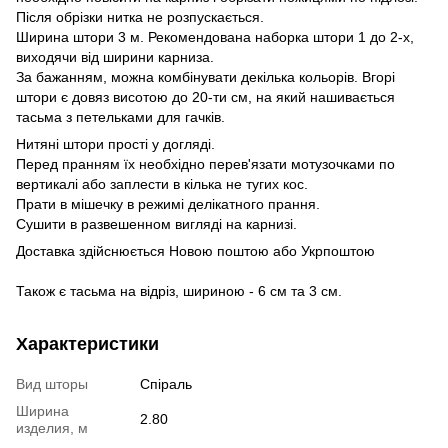
Після обрізки нитка не розпускається.
Ширина штори 3 м. Рекомендована наборка штори 1 до 2-х,
виходячи від ширини карниза.
За бажанням, можна комбінувати декілька кольорів. Вгорі
штори є довяз висотою до 20-ти см, на який нашивається
тасьма з петельками для гачків.
Нитяні штори прості у догляді.
Перед пранням їх необхідно перев'язати мотузочками по
вертикалі або заплести в кілька не тугих кос.
Прати в мішечку в режимі делікатного прання.
Сушити в развешенном вигляді на карнизі.
Доставка здійснюється Новою поштою або Укрпоштою
Також є тасьма на відріз, шириною - 6 см та 3 см.
Характеристики
Вид шторы
Спіраль
Ширина
2.80
изделия, м