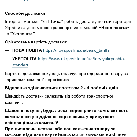
Способи доставки:
Інтернет-магазин "квіТТочка" робить доставку по всій території
України за допомогою транспортних компаній
«Нова пошта»
та “
Укрпошта”
Орієнтована вартість доставки:
НОВА ПОШТА
https://novaposhta.ua/basic_tariffs
УКРПОШТА
https://www.ukrposhta.ua/ua/taryfyukrposhta-
standart
Вартість доставки покупець оплачує при одержанні товару за
тарифами компанії-перевізника.
Відправка здійснюється протягом 2 - 4 робочіх днів.
Швидкість доставки залежить від роботи транспортної
компанії.
Шановні покупці, будь ласка, перевіряйте комплектність
замовлення у відділенні перевізника у присутності
співпрацівника компанії!
При виявленні нестачі або пошкодження товару за
межами відділеня перевізника ми не зможемо вирішити