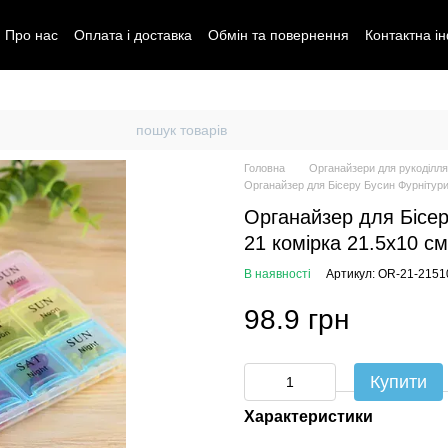
Про нас
Оплата і доставка
Обмін та повернення
Контактна і
Головна
Органайзери для рукоділля
Органайзер для Бісеру Бусин Фурнітури
Органайзер для Бісе
21 комірка 21.5x10 см
В наявності
Артикул: OR-21-2151
98.9 грн
Купити
Характеристики