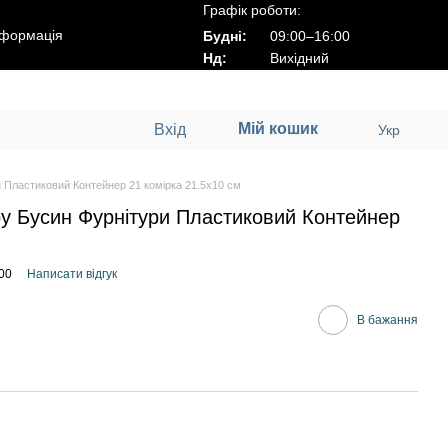
Графік роботи:
нформація
Будні:
09:00–16:00
Нд:
Вихідний
Мій кошик
Вхід
Укр
 Пластиковий Контейнер 21 комірка 21.5x10 см
ру Бусин Фурнітури Пластиковий Контейнер
00
Написати відгук
В бажання