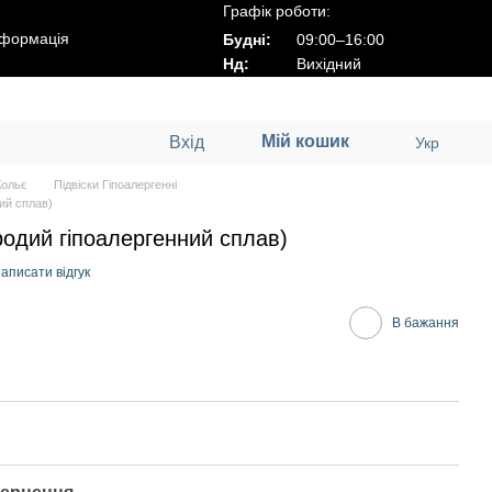
Графік роботи:
нформація
Будні:
09:00–16:00
Нд:
Вихідний
Мій кошик
Вхід
Укр
Кольє
Підвіски Гіпоалергенні
ний сплав)
родий гіпоалергенний сплав)
аписати відгук
В бажання