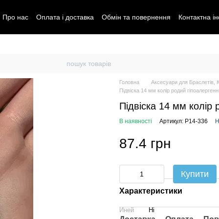
Про нас
Оплата і доставка
Обмін та повернення
Контактна і
Головна
Аксесуари для Браслетів, 
Підвіска 14 мм колір родий гіпоалерген
Підвіска 14 мм колір 
В наявності
Артикул: P14-336
Н
87.4 грн
Купити
Характеристики
Иней
Ні