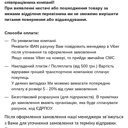
співпрацівника компанії!
При виявленні нестачі або пошкодження товару за
межами відділеня перевізника ми не зможемо вирішити
питання повернення або відшкодування.
Способи оплати:
По реквизитам компаніі.
Реквізити IBAN рахунку Вам повідомить менеджер в Viber
після уточнення та оформлення замовлення
Якщо немає Viber на номері, то прийде звичайне СМС.
Накладений платіж / Післяплата (від 500 грн.) Вартість
відправки грошей транспортною компанією сплачує
покупець.
У деяких випадках Ми можемо вимагати попередню
оплату в розмірі 5 - 20% від суми замовлення.
Безготівковий розрахунок (для підприємств). В примітках
до замовлення вкажіть організацію, яка буде сплачувати
рахунок, код ЄДРПОУ.
Після оформлення замовлення наші менеджери зв'яжуться
з Вами для уточнення замовлення та термін
у
відправ
ки.