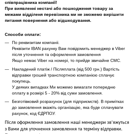
співпрацівника компанії!
При виявленні нестачі або пошкодження товару за
межами відділеня перевізника ми не зможемо вирішити
питання повернення або відшкодування.
Способи оплати:
По реквизитам компаніі.
Реквізити IBAN рахунку Вам повідомить менеджер в Viber
після уточнення та оформлення замовлення
Якщо немає Viber на номері, то прийде звичайне СМС.
Накладений платіж / Післяплата (від 500 грн.) Вартість
відправки грошей транспортною компанією сплачує
покупець.
У деяких випадках Ми можемо вимагати попередню
оплату в розмірі 5 - 20% від суми замовлення.
Безготівковий розрахунок (для підприємств). В примітках
до замовлення вкажіть організацію, яка буде сплачувати
рахунок, код ЄДРПОУ.
Після оформлення замовлення наші менеджери зв'яжуться
з Вами для уточнення замовлення та термін
у
відправ
ки.