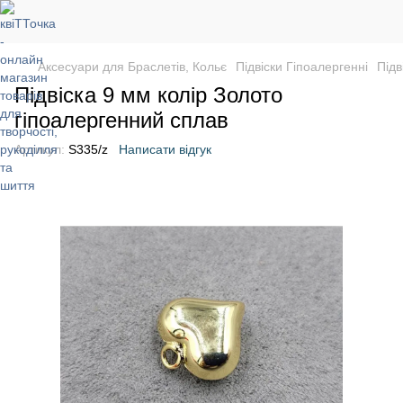
Аксесуари для Браслетів, Кольє
Підвіски Гіпоалергенні
Підв
Підвіска 9 мм колір Золото
гіпоалергенний сплав
Артикул:
S335/z
Написати відгук