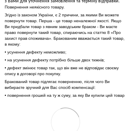
з Вами для уточнення замовлення та термін
у
відправ
ки.
Повернення неякісного товару.
Згідно із законом України, є 2 причини, за якими Ви можете
повернути товар. Перша - це товар неналежної якості. Якщо
Ви придбали товар з явним заводським браком - Ви маєте
право повернути такий товар, спираючись на статтю 8 «Про
захист прав споживача». Бракованим вважається такий товар,
в якому:
• усунення дефекту неможливо;
• на усунення дефекту потрібно більше двох тижнів;
• дефект змінює товар так, що він вже не відповідає своєму
опису в договорі про покупку.
Бракований товар підлягає поверненню, після чого Ви
вибираєте зручний для Вас спосіб компенсації:
• повернення грошей на ту ж суму, за яку Ви купили цей товар