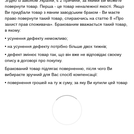
Згідно із законом України, є 2 причини, за якими Ви можете
повернути товар. Перша - це товар неналежної якості. Якщо
Ви придбали товар з явним заводським браком - Ви маєте
право повернути такий товар, спираючись на статтю 8 «Про
захист прав споживача». Бракованим вважається такий товар,
в якому:
• усунення дефекту неможливо;
• на усунення дефекту потрібно більше двох тижнів;
• дефект змінює товар так, що він вже не відповідає своєму
опису в договорі про покупку.
Бракований товар підлягає поверненню, після чого Ви
вибираєте зручний для Вас спосіб компенсації:
• повернення грошей на ту ж суму, за яку Ви купили цей товар