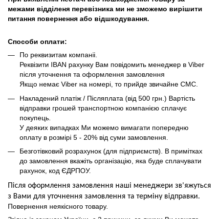
межами відділеня перевізника ми не зможемо вирішити
питання повернення або відшкодування.
Способи оплати:
По реквизитам компаніі.
Реквізити IBAN рахунку Вам повідомить менеджер в Viber
після уточнення та оформлення замовлення
Якщо немає Viber на номері, то прийде звичайне СМС.
Накладений платіж / Післяплата (від 500 грн.) Вартість
відправки грошей транспортною компанією сплачує
покупець.
У деяких випадках Ми можемо вимагати попередню
оплату в розмірі 5 - 20% від суми замовлення.
Безготівковий розрахунок (для підприємств). В примітках
до замовлення вкажіть організацію, яка буде сплачувати
рахунок, код ЄДРПОУ.
Після оформлення замовлення наші менеджери зв'яжуться
з Вами для уточнення замовлення та термін
у
відправ
ки.
Повернення неякісного товару.