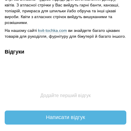
квітів. З атласної стрічки у Вас вийдуть гарні банти, канзаші,
топіарій, прикраса для шпильки і/або обруча та інші цікаві
вироби. Квіти з атласних стрічок вийдуть вишуканими та
розкішними.
На нашому сайті
kvit-tochka.com
ви знайдете багато цікавих
товарів для рукоділля, фурнітуру для біжутерії й багато іншого.
Відгуки
Додайте перший відгук
Написати відгук