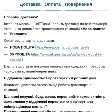
Доставка
Оплата
Повернення
Способи доставки:
Інтернет-магазин "квіТТочка" робить доставку по всій території
України за допомогою транспортних компаній
«Нова пошта»
та “
Укрпошта”
Орієнтована вартість доставки:
НОВА ПОШТА
https://novaposhta.ua/basic_tariffs
УКРПОШТА
https://www.ukrposhta.ua/ua/taryfyukrposhta-
standart
Вартість доставки покупець оплачує при одержанні товару за
тарифами компанії-перевізника.
Відправка здійснюється протягом 2 - 4 робочіх днів.
Швидкість доставки залежить від роботи транспортної
компанії.
Шановні покупці, будь ласка, перевіряйте комплектність
замовлення у відділенні перевізника у присутності
співпрацівника компанії!
При виявленні нестачі або пошкодження товару за