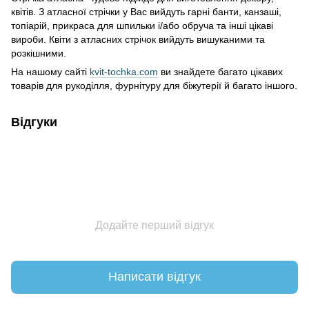
квітів. З атласної стрічки у Вас вийдуть гарні банти, канзаші,
топіарій, прикраса для шпильки і/або обруча та інші цікаві
вироби. Квіти з атласних стрічок вийдуть вишуканими та
розкішними.
На нашому сайті
kvit-tochka.com
ви знайдете багато цікавих
товарів для рукоділля, фурнітуру для біжутерії й багато іншого.
Відгуки
Додайте перший відгук
Написати відгук