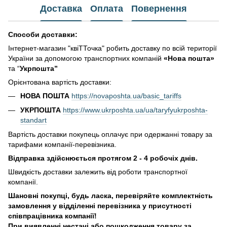
Доставка
Оплата
Повернення
Способи доставки:
Інтернет-магазин "квіТТочка" робить доставку по всій території
України за допомогою транспортних компаній
«Нова пошта»
та “
Укрпошта”
Орієнтована вартість доставки:
НОВА ПОШТА
https://novaposhta.ua/basic_tariffs
УКРПОШТА
https://www.ukrposhta.ua/ua/taryfyukrposhta-
standart
Вартість доставки покупець оплачує при одержанні товару за
тарифами компанії-перевізника.
Відправка здійснюється протягом 2 - 4 робочіх днів.
Швидкість доставки залежить від роботи транспортної
компанії.
Шановні покупці, будь ласка, перевіряйте комплектність
замовлення у відділенні перевізника у присутності
співпрацівника компанії!
При виявленні нестачі або пошкодження товару за