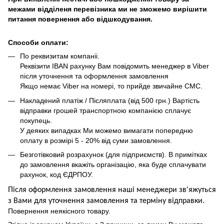
межами відділеня перевізника ми не зможемо вирішити
питання повернення або відшкодування.
Способи оплати:
По реквизитам компаніі.
Реквізити IBAN рахунку Вам повідомить менеджер в Viber
після уточнення та оформлення замовлення
Якщо немає Viber на номері, то прийде звичайне СМС.
Накладений платіж / Післяплата (від 500 грн.) Вартість
відправки грошей транспортною компанією сплачує
покупець.
У деяких випадках Ми можемо вимагати попередню
оплату в розмірі 5 - 20% від суми замовлення.
Безготівковий розрахунок (для підприємств). В примітках
до замовлення вкажіть організацію, яка буде сплачувати
рахунок, код ЄДРПОУ.
Після оформлення замовлення наші менеджери зв'яжуться
з Вами для уточнення замовлення та термін
у
відправ
ки.
Повернення неякісного товару.