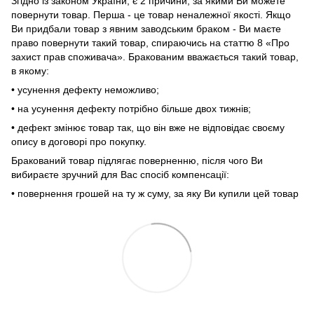
Згідно із законом України, є 2 причини, за якими Ви можете
повернути товар. Перша - це товар неналежної якості. Якщо
Ви придбали товар з явним заводським браком - Ви маєте
право повернути такий товар, спираючись на статтю 8 «Про
захист прав споживача». Бракованим вважається такий товар,
в якому:
• усунення дефекту неможливо;
• на усунення дефекту потрібно більше двох тижнів;
• дефект змінює товар так, що він вже не відповідає своєму
опису в договорі про покупку.
Бракований товар підлягає поверненню, після чого Ви
вибираєте зручний для Вас спосіб компенсації:
• повернення грошей на ту ж суму, за яку Ви купили цей товар